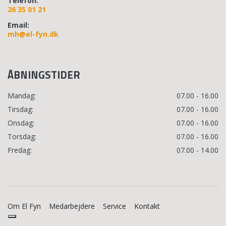
Telefon:
26 35 01 21
Email:
mh@el-fyn.dk
ÅBNINGSTIDER
Mandag:
07.00 - 16.00
Tirsdag:
07.00 - 16.00
Onsdag:
07.00 - 16.00
Torsdag:
07.00 - 16.00
Fredag:
07.00 - 14.00
Om El Fyn
Medarbejdere
Service
Kontakt
Copyright © 2026 - EL Fyn
, CVR 28843909
|
Privatlivspolitik
|
Cookiepolitik