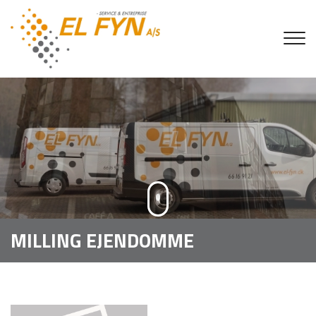
Gå
til
hovedindhold
MILLING EJENDOMME