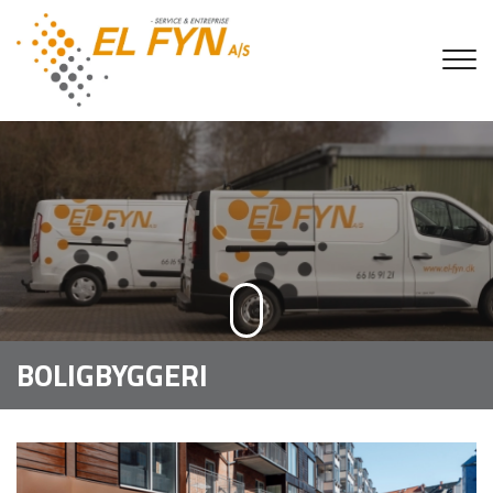
Gå
til
hovedindhold
BOLIGBYGGERI