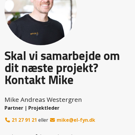
El Fyn er rigtig dygtige til at være på forkant med el-
arbejdet og tonen og samarbejdet på byggepladsen
fungerer rigtigt godt.
Alle El Fyns elektrikere på byggepladsen bidrager med en
positiv tilgang til opgaven og er faglig dygtige og kan
deres kram.
Skal vi samarbejde om
Planlægning af byggeriets udførelse tages meget seriøst
af El Fyn, og når først den overordnede tidsplan er klar
dit næste projekt?
gør El Fyn alt for at den skal overholdes.
El Fyn er dygtige til at se lidt frem i tiden og det hjælper
Kontakt Mike
vores byggeledelse rigtig meget, at der ikke kun tænkes i
nuèt og det forebygger en masse hovsaer, som
byggebranchen nogle gange er kendt for.
Mike Andreas Westergren
Partner | Projektleder
21 27 91 21
eller
mike@el-fyn.dk