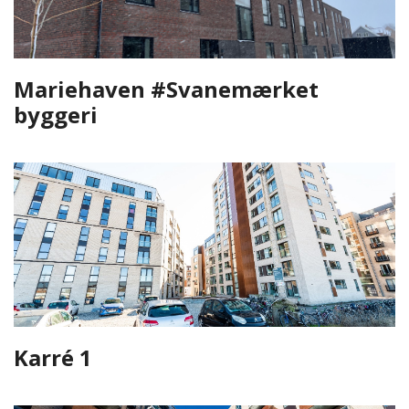
Mariehaven #Svanemærket
byggeri
Karré 1