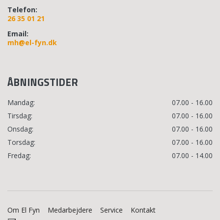
Telefon:
26 35 01 21
Email:
mh@el-fyn.dk
ÅBNINGSTIDER
Mandag:
07.00 - 16.00
Tirsdag:
07.00 - 16.00
Onsdag:
07.00 - 16.00
Torsdag:
07.00 - 16.00
Fredag:
07.00 - 14.00
Om El Fyn
Medarbejdere
Service
Kontakt
Copyright © 2026 - EL Fyn
, CVR 28843909
|
Privatlivspolitik
|
Cookiepolitik