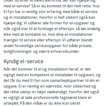
Leder du efter et elektrikerfirma, der kan hjælpe dig
med el-service? Så er du kommet til den helt rette. Hos
El Fyn har vi nemlig stor erfaring med både el-service
og el-installationer, hvorfor vi helt sikkert også kan
hjælpe dig. Vi udfører alle former for el-opgaver og
står også klar til at foretage el-eftersyn, så tøv endelig
ikke med at kontakte os, hvis dine el-installationer
trænger til service eller eftersyn. Vi udfører blandt
andet forskellige serviceopgaver for både private,
boligforeninger og større erhvervskunder.
Kyndig el-service
Når det kommer til el og installation heraf, er det
vigtigt med en kompetent el-installatør til opgaven, og
det får du med El Fyn som samarbejdspartner til din el-
opgave. El er nemlig en størrelse, hvor sikkerhed og
det rette udstyr er højst nødvendigt, hvorfor det også
er vigtigt at lade professionelle fagmænd klare el-
arbejdet. På den måde er du ikke kun sikret