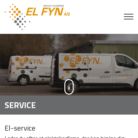
Gå
til
hovedindhold
SERVICE
El-service