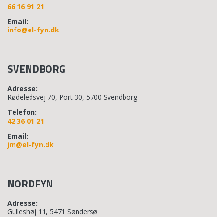
66 16 91 21
Email:
info@el-fyn.dk
SVENDBORG
Adresse:
Rødeledsvej 70, Port 30, 5700 Svendborg
Telefon:
42 36 01 21
Email:
jm@el-fyn.dk
NORDFYN
Adresse:
Gulleshøj 11, 5471 Søndersø