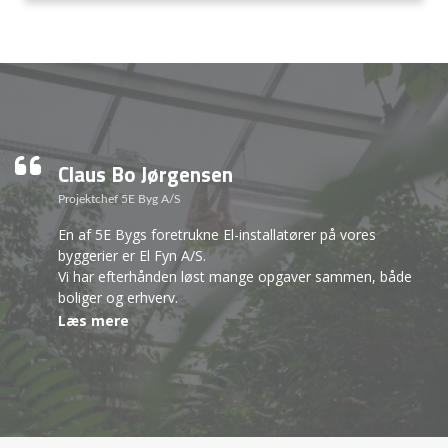
Claus Bo Jørgensen
Projektchef 5E Byg A/S
En af 5E Bygs foretrukne El-installatører på vores
byggerier er El Fyn A/S.
Vi har efterhånden løst mange opgaver sammen, både
boliger og erhverv.
I den tidlige tilbudsfase er El Fyn gode til at bidrage med
Læs mere
deres input til opgaverne, så der gives gode tilbudspriser
til vores bygherrer.
Når kontrakterne er indgået gælder det om, at holde
fokus på opgaven så den løses tilfredsstillende for alle
involverede parter, her tænker EL Fyn ikke kun på