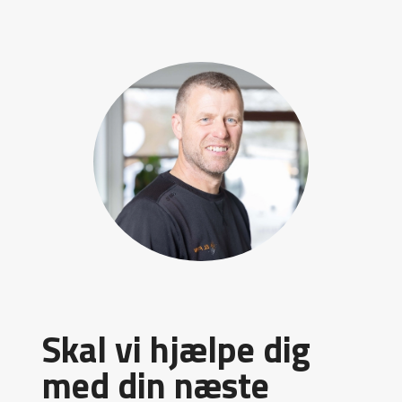
optimering af egen entreprise, men tænker i helheden ud
fra den viden at bliver samarbejdet mellem
håndværkergrupperne godt vil flest mulig få en god bygge
sag ud af opgaven og bygherre og totalentreprenør vil
vende tilbage med nye opgaver.
El Fyn er rigtig dygtige til at være på forkant med el-
arbejdet og tonen og samarbejdet på byggepladsen
fungerer rigtigt godt.
Alle El Fyns elektrikere på byggepladsen bidrager med en
positiv tilgang til opgaven og er faglig dygtige og kan
deres kram.
Planlægning af byggeriets udførelse tages meget seriøst
af El Fyn, og når først den overordnede tidsplan er klar
gør El Fyn alt for at den skal overholdes.
El Fyn er dygtige til at se lidt frem i tiden og det hjælper
Skal vi hjælpe dig
vores byggeledelse rigtig meget, at der ikke kun tænkes i
nuèt og det forebygger en masse hovsaer, som
med din næste
byggebranchen nogle gange er kendt for.