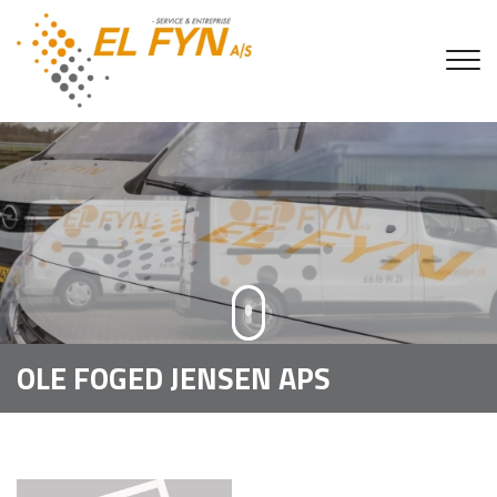
Gå
til
hovedindhold
OLE FOGED JENSEN APS