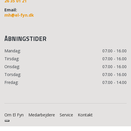
26 35 01 21
Email:
mh@el-fyn.dk
ÅBNINGSTIDER
Mandag:
07.00 - 16.00
Tirsdag:
07.00 - 16.00
Onsdag:
07.00 - 16.00
Torsdag:
07.00 - 16.00
Fredag:
07.00 - 14.00
Om El Fyn
Medarbejdere
Service
Kontakt
Copyright © 2026 - EL Fyn
, CVR 28843909
|
Privatlivspolitik
|
Cookiepolitik